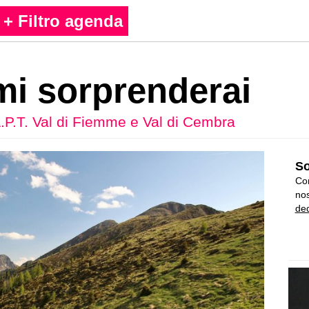
+ Filtro agenda
mi sorprenderai
.P.T. Val di Fiemme e Val di Cembra
So
Con
nos
ded