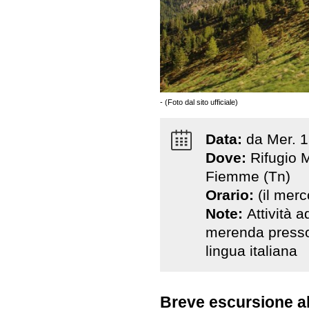
- (Foto dal sito ufficiale)
Data:
da
Mer
.
1
Dove:
Rifugio 
Fiemme (Tn)
Orario:
(il merc
Note:
Attività 
merenda presso 
lingua italiana
Breve escursione al