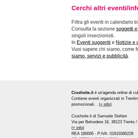
Cerchi altri eventi/i
Filtra gli eventi in calendario t
Consulta la sezione
soggetti e
singoli inserzionisti.
In
Eventi suggeriti
e
Notizie e 
Vuoi sapere chi siamo, come fun
siamo, servizi e pubblicità
.
Crushsite.it
è un'agenda online di cul
Contiene eventi organizzati in Trentin
promozionali... (
+ info
)
Crushsite.it di Samuele Stefani
Via per Belvedere 16, 38123 Trento / 
(
+ info
)
REA 180005 - P.IVA: 01815580228