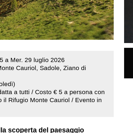
5
a
Mer
.
29
luglio
2026
Monte Cauriol, Sadole, Ziano di
oledì)
adatta a tutti / Costo € 5 a persona con
il Rifugio Monte Cauriol / Evento in
la scoperta del paesaggio