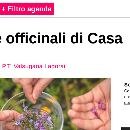
+ Filtro agenda
 officinali di Casa
.P.T. Valsugana Lagorai
So
Con
nos
ded