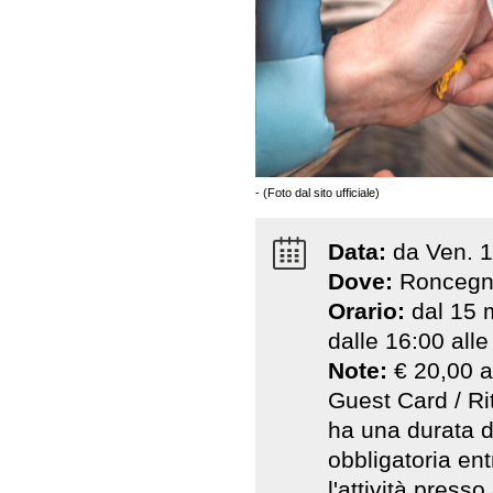
- (Foto dal sito ufficiale)
Data:
da
Ven
.
1
Dove:
Roncegn
Orario:
dal 15 
dalle 16:00 alle
Note:
€ 20,00 a
Guest Card / Ri
ha una durata d
obbligatoria en
l'attività pres