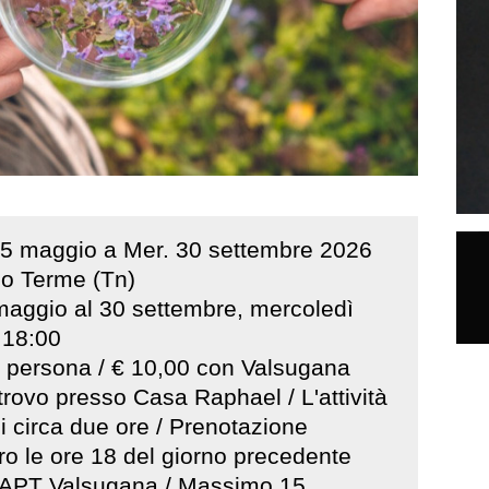
5
maggio
a
Mer
.
30
settembre
2026
o Terme (Tn)
maggio al 30 settembre, mercoledì
 18:00
 persona / € 10,00 con Valsugana
trovo presso Casa Raphael / L'attività
i circa due ore / Prenotazione
tro le ore 18 del giorno precedente
so APT Valsugana / Massimo 15