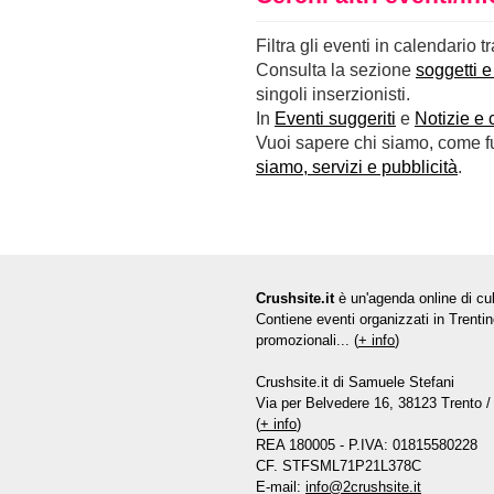
Filtra gli eventi in calendario t
Consulta la sezione
soggetti e
singoli inserzionisti.
In
Eventi suggeriti
e
Notizie e 
Vuoi sapere chi siamo, come fun
siamo, servizi e pubblicità
.
Crushsite.it
è un'agenda online di cul
Contiene eventi organizzati in Trentin
promozionali... (
+ info
)
Crushsite.it di Samuele Stefani
Via per Belvedere 16, 38123 Trento / 
(
+ info
)
REA 180005 - P.IVA: 01815580228
CF. STFSML71P21L378C
E-mail:
info@2crushsite.it