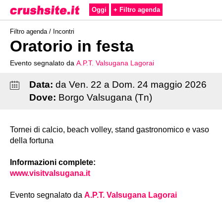
Oggi
+ Filtro agenda
Filtro agenda /
Incontri
Oratorio in festa
Evento segnalato da
A.P.T. Valsugana Lagorai
Data:
da
Ven
.
22
a
Dom
.
24
maggio
2026
Dove:
Borgo Valsugana (Tn)
Tornei di calcio, beach volley, stand gastronomico e vaso
della fortuna
Informazioni complete:
www.visitvalsugana.it
Evento segnalato da
A.P.T. Valsugana Lagorai