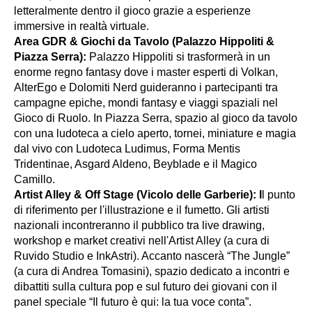
letteralmente dentro il gioco grazie a esperienze
immersive in realtà virtuale.
Area GDR & Giochi da Tavolo (Palazzo Hippoliti &
Piazza Serra):
Palazzo Hippoliti si trasformerà in un
enorme regno fantasy dove i master esperti di Volkan,
AlterEgo e Dolomiti Nerd guideranno i partecipanti tra
campagne epiche, mondi fantasy e viaggi spaziali nel
Gioco di Ruolo. In Piazza Serra, spazio al gioco da tavolo
con una ludoteca a cielo aperto, tornei, miniature e magia
dal vivo con Ludoteca Ludimus, Forma Mentis
Tridentinae, Asgard Aldeno, Beyblade e il Magico
Camillo.
Artist Alley & Off Stage (Vicolo delle Garberie): I
l punto
di riferimento per l'illustrazione e il fumetto. Gli artisti
nazionali incontreranno il pubblico tra live drawing,
workshop e market creativi nell'Artist Alley (a cura di
Ruvido Studio e InkAstri). Accanto nascerà “The Jungle”
(a cura di Andrea Tomasini), spazio dedicato a incontri e
dibattiti sulla cultura pop e sul futuro dei giovani con il
panel speciale “Il futuro è qui: la tua voce conta”.