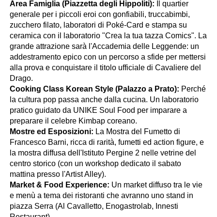
Area Famiglia (Piazzetta degli Hippoliti):
Il quartier
generale per i piccoli eroi con gonfiabili, truccabimbi,
zucchero filato, laboratori di Poké-Card e stampa su
ceramica con il laboratorio "Crea la tua tazza Comics". La
grande attrazione sarà l'Accademia delle Leggende: un
addestramento epico con un percorso a sfide per mettersi
alla prova e conquistare il titolo ufficiale di Cavaliere del
Drago.
Cooking Class Korean Style (Palazzo a Prato):
Perché
la cultura pop passa anche dalla cucina. Un laboratorio
pratico guidato da UNIKE Soul Food per imparare a
preparare il celebre Kimbap coreano.
Mostre ed Esposizioni:
La Mostra del Fumetto di
Francesco Barni, ricca di rarità, fumetti ed action figure, e
la mostra diffusa dell'Istituto Pergine 2 nelle vetrine del
centro storico (con un workshop dedicato il sabato
mattina presso l'Artist Alley).
Market & Food Experience:
Un market diffuso tra le vie
e menù a tema dei ristoranti che avranno uno stand in
piazza Serra (Al Cavalletto, Enogastrolab, Innesti
Restaurant).