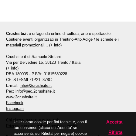
Crushsite.it
è un'agenda online di cultura, arte e spettacolo.
Contiene eventi organizzati in Trentino-Alto Adige / le schede e i
materiali promozionali... (
+ info
)
Crushsite.it di Samuele Stefani
Via per Belvedere 16, 38123 Trento / Italia
(
+ info
)
REA 180005 - P.IVA: 01815580228
CF. STFSML71P21L378C
E-mail:
info@2crushsite.it
Pec:
info@pec.2crushsite.it
www.2crushsite.it
Facebook
Instagram
Chi siamo, servizi e pubblicità
Accetta
Utilizziamo cookie per fini tecnici e, con il
Privacy e cookie policy
/
gestione cookie
tuo consenso (clicca su 'Accetta' se
Rifiuta
acconsenti, su 'Rifiuta' per negare) cookie