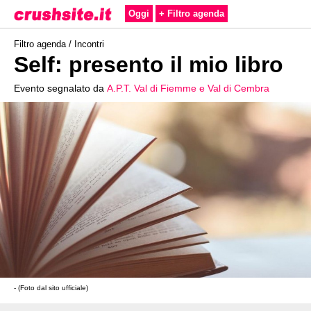
Oggi
+ Filtro agenda
Filtro agenda /
Incontri
Self: presento il mio libro
Evento segnalato da
A.P.T. Val di Fiemme e Val di Cembra
- (Foto dal sito ufficiale)