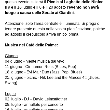
questo evento, si terrà il
Picnic al Laghetto delle Ninfee.
Il
9
e il
16 luglio
e il
6
e il
20 agosto
l’evento non avrà
luogo a causa delle Serate ai Giardini.
Attenzione, solo l'area centrale è illuminata. Si prega di
tenere presente questo nella vostra pianificazione, poiché
ad agosto il crepuscolo arriva un po' prima.
Musica nel Cafè delle Palme:
Giugno
04 giugno - niente musica dal vivo
11 giugno - Cinnamon Rolls (Blues, Pop)
18. giugno - Evi Mair Duo (Jazz, Pop, Blues)
25. giugno - picnic - Nik Lee and the Marcos 4tt (Blues,
Swing)
Luglio
02. luglio - DJ – David Leimstädtner
09. luglio - annullato per concerto
16. luglio - annullato per concerto