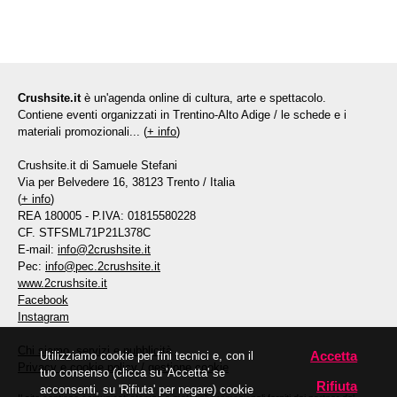
Crushsite.it
è un'agenda online di cultura, arte e spettacolo.
Contiene eventi organizzati in Trentino-Alto Adige / le schede e i
materiali promozionali... (
+ info
)
Crushsite.it di Samuele Stefani
Via per Belvedere 16, 38123 Trento / Italia
(
+ info
)
REA 180005 - P.IVA: 01815580228
CF. STFSML71P21L378C
E-mail:
info@2crushsite.it
Pec:
info@pec.2crushsite.it
www.2crushsite.it
Facebook
Instagram
Chi siamo, servizi e pubblicità
Accetta
Utilizziamo cookie per fini tecnici e, con il
Privacy e cookie policy
/
gestione cookie
tuo consenso (clicca su 'Accetta' se
Rifiuta
acconsenti, su 'Rifiuta' per negare) cookie