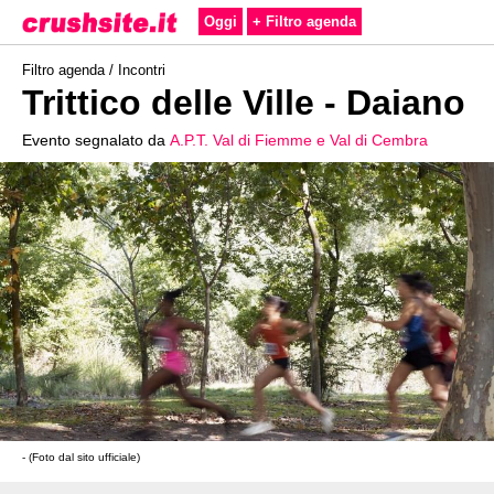
Oggi
+ Filtro agenda
Filtro agenda /
Incontri
Trittico delle Ville - Daiano
Evento segnalato da
A.P.T. Val di Fiemme e Val di Cembra
- (Foto dal sito ufficiale)