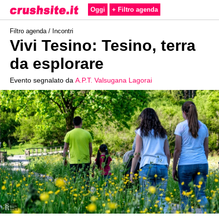
Oggi
+ Filtro agenda
Filtro agenda /
Incontri
Vivi Tesino: Tesino, terra
da esplorare
Evento segnalato da
A.P.T. Valsugana Lagorai