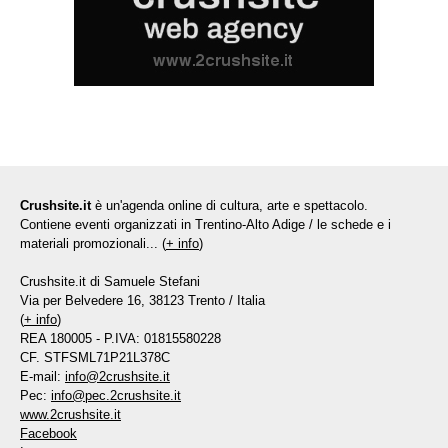
Crushsite.it
è un'agenda online di cultura, arte e spettacolo.
Contiene eventi organizzati in Trentino-Alto Adige / le schede e i
materiali promozionali... (
+ info
)
Crushsite.it di Samuele Stefani
Via per Belvedere 16, 38123 Trento / Italia
(
+ info
)
REA 180005 - P.IVA: 01815580228
CF. STFSML71P21L378C
E-mail:
info@2crushsite.it
Pec:
info@pec.2crushsite.it
www.2crushsite.it
Facebook