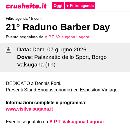
Oggi
+ Filtro agenda
Filtro agenda /
Incontri
21° Raduno Barber Day
Evento segnalato da
A.P.T. Valsugana Lagorai
Data:
Dom
.
07
giugno
2026
Dove:
Palazzetto dello Sport, Borgo
Valsugana (Tn)
DEDICATO a Dennis Forti.
Presenti Stand Enogastronomici ed Espositori Vintage.
Informazioni complete e programma:
www.visitvalsugana.it
Evento segnalato da
A.P.T. Valsugana Lagorai