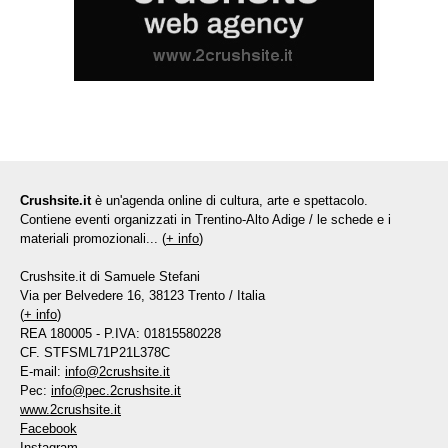
Crushsite.it
è un'agenda online di cultura, arte e spettacolo.
Contiene eventi organizzati in Trentino-Alto Adige / le schede e i
materiali promozionali... (
+ info
)
Crushsite.it di Samuele Stefani
Via per Belvedere 16, 38123 Trento / Italia
(
+ info
)
REA 180005 - P.IVA: 01815580228
CF. STFSML71P21L378C
E-mail:
info@2crushsite.it
Pec:
info@pec.2crushsite.it
www.2crushsite.it
Facebook
Instagram