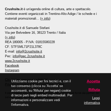
Crushsite.it
è un'agenda online di cultura, arte e spettacolo.
Contiene eventi organizzati in Trentino-Alto Adige / le schede e i
materiali promozionali... (
+ info
)
Crushsite.it di Samuele Stefani
Via per Belvedere 16, 38123 Trento / Italia
(
+ info
)
REA 180005 - P.IVA: 01815580228
CF. STFSML71P21L378C
E-mail:
info@2crushsite.it
Pec:
info@pec.2crushsite.it
www.2crushsite.it
Facebook
Instagram
Chi siamo, servizi e pubblicità
Accetta
Utilizziamo cookie per fini tecnici e, con il
Privacy e cookie policy
/
gestione cookie
tuo consenso (clicca su 'Accetta' se
Rifiuta
acconsenti, su 'Rifiuta' per negare) cookie
Il sito contiene comunicati stampa e materiali promozionali forniti dai partner del
di terze parti negli embed multimediali. Per
servizio. Copyright dei rispettivi proprietari.
Leggi
informazioni e personalizzare vedi
informativa
l'informativa.