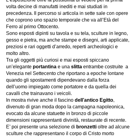
volta decine di manufatti inediti e mai studiati in
precedenza. Il percorso si articola in sette sale con opere
che coprono uno spazio temporale che va all’Età del
Ferro al primo Ottocento.
Sono esposti dipinti su tavola e su tela, sculture in legno,
gesso e pietra, ma anche stampe e disegni, arti applicate,
preziosi e rari oggetti d’arredo, reperti archeologici e
molto altro.
Tra gli oggetti più curiosi e mai esposti spiccano
un’elegante
portantina
e una
slitta
entrambe costruite a
Venezia nel Settecento che riportano a epoche lontane
quando gli spostamenti dipendevano dalla forza
dell’uomo impiegato come portatore e da quella dei
cavalli che trainavano i veicoli.
In mostra rivive anche il fascino
dell’antico Egitto
,
divenuto di gran moda dopo la campagna napoleonica,
evocato da alcune statuette in bronzo di piccole
dimensioni rappresentanti divinità, restaurate di recente.
E’ poi presente una selezione di
bronzetti
oltre ad alcune
sculture che rappresentano il corpo di Cristo morto