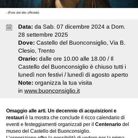
- (Foto dal sito ufficiale)
Data:
da
Sab
.
07
dicembre
2024
a
Dom
.
28
settembre
2025
Dove:
Castello del Buonconsiglio, Via B.
Clesio, Trento
Orario:
dalle ore 10.00 alle 18.00 / Il
Castello del Buonconsiglio è chiuso tutti i
lunedì non festivi / lunedì di agosto aperto
Note:
organizza la tua visita
in
www.buonconsiglio.it
Omaggio alle arti. Un decennio di acquisizioni e
restauri
è la mostra che conclude il ricco calendario di
eventi e festeggiamenti organizzati per il
Centenario
del
museo del Castello del Buonconsiglio.
L’esposizione offre la possibilità di vedere per la prima