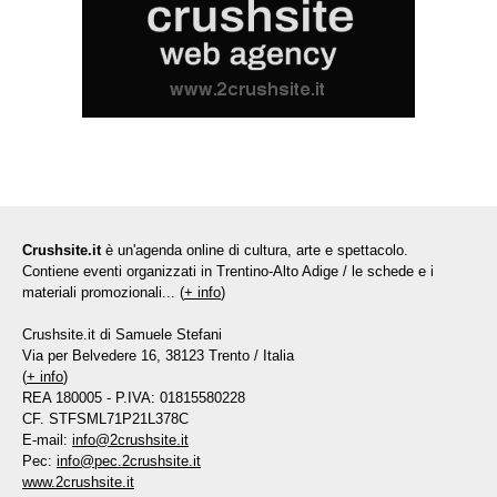
Crushsite.it
è un'agenda online di cultura, arte e spettacolo.
Contiene eventi organizzati in Trentino-Alto Adige / le schede e i
materiali promozionali... (
+ info
)
Crushsite.it di Samuele Stefani
Via per Belvedere 16, 38123 Trento / Italia
(
+ info
)
REA 180005 - P.IVA: 01815580228
CF. STFSML71P21L378C
E-mail:
info@2crushsite.it
Pec:
info@pec.2crushsite.it
www.2crushsite.it