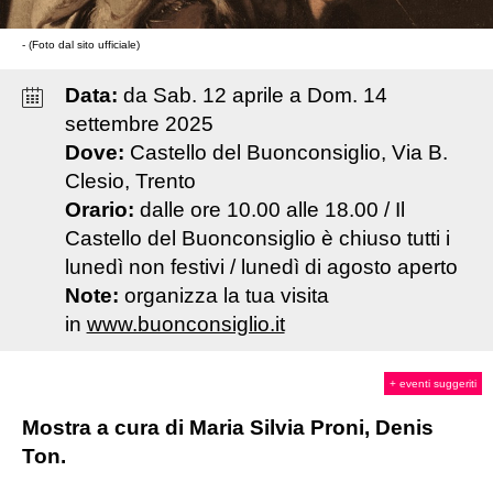
- (Foto dal sito ufficiale)
Data:
da
Sab
.
12
aprile
a
Dom
.
14
settembre
2025
Dove:
Castello del Buonconsiglio, Via B.
Clesio, Trento
Orario:
dalle ore 10.00 alle 18.00 / Il
Castello del Buonconsiglio è chiuso tutti i
lunedì non festivi / lunedì di agosto aperto
Note:
organizza la tua visita
in
www.buonconsiglio.it
+ eventi suggeriti
Mostra a cura di Maria Silvia Proni, Denis
Ton.