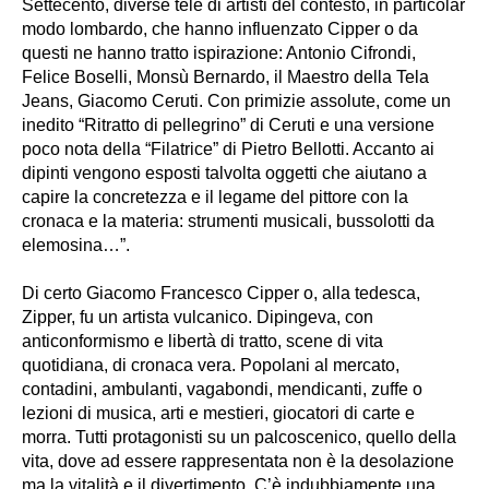
Settecento, diverse tele di artisti del contesto, in particolar
modo lombardo, che hanno influenzato Cipper o da
questi ne hanno tratto ispirazione: Antonio Cifrondi,
Felice Boselli, Monsù Bernardo, il Maestro della Tela
Jeans, Giacomo Ceruti. Con primizie assolute, come un
inedito “Ritratto di pellegrino” di Ceruti e una versione
poco nota della “Filatrice” di Pietro Bellotti. Accanto ai
dipinti vengono esposti talvolta oggetti che aiutano a
capire la concretezza e il legame del pittore con la
cronaca e la materia: strumenti musicali, bussolotti da
elemosina…”.
Di certo Giacomo Francesco Cipper o, alla tedesca,
Zipper, fu un artista vulcanico. Dipingeva, con
anticonformismo e libertà di tratto, scene di vita
quotidiana, di cronaca vera. Popolani al mercato,
contadini, ambulanti, vagabondi, mendicanti, zuffe o
lezioni di musica, arti e mestieri, giocatori di carte e
morra. Tutti protagonisti su un palcoscenico, quello della
vita, dove ad essere rappresentata non è la desolazione
ma la vitalità e il divertimento. C’è indubbiamente una