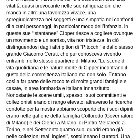
vitalità quasi provocante nelle sue raffigurazioni che
manca in altri: una tavolozza vivace, una
spregiudicatezza nei soggetti e una simpatia nei confronti
di alcuni personaggi, in particolar modo dell’infanzia. In
queste sue “istantanee” Cipper riesce a cogliere ovunque
un movimento e un sorriso, vita non tristezza. In ciò
distinguendosi dagli altri pittori di “Pitocchi” e dallo stesso
grande Giacomo Ceruti, che pur conosceva vivendo
entrambi nello stesso quartiere di Milano. “Le scene di
vita quotidiana e le nature morte di Cipper incontrano il
gusto della committenza italiana ma non solo. Entrano
così a far parte delle raccolte di molte grandi famiglie e
casate, in area lombarda e italiana innanzitutto.
Nonostante le scene umili, spesso i suoi committenti e
collezionisti erano di rango elevato: attraverso le ricerche
condotte per la mostra abbiamo scoperto che i suoi dipinti
erano nelle gallerie della famiglia Colloredo (Governatore
di Milano) e dei Clerici a Milano, di Pietro Mellarede a
Torino, e nel Settecento quattro suoi quadri erano già
nelle collezioni reali inglesi”, sottolineano i curatori. Una