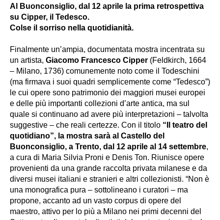
Al Buonconsiglio, dal 12 aprile la prima retrospettiva
su Cipper, il Tedesco.
Colse il sorriso nella quotidianità.
Finalmente un’ampia, documentata mostra incentrata su
un artista,
Giacomo Francesco Cipper
(Feldkirch, 1664
– Milano, 1736) comunemente noto come il Todeschini
(ma firmava i suoi quadri semplicemente come “Tedesco”)
le cui opere sono patrimonio dei maggiori musei europei
e delle più importanti collezioni d’arte antica, ma sul
quale si continuano ad avere più interpretazioni – talvolta
suggestive – che reali certezze. Con il titolo
“Il teatro del
quotidiano”, la mostra sarà al Castello del
Buonconsiglio, a Trento, dal 12 aprile al 14 settembre
,
a cura di Maria Silvia Proni e Denis Ton. Riunisce opere
provenienti da una grande raccolta privata milanese e da
diversi musei italiani e stranieri e altri collezionisti. “Non è
una monografica pura – sottolineano i curatori – ma
propone, accanto ad un vasto corpus di opere del
maestro, attivo per lo più a Milano nei primi decenni del