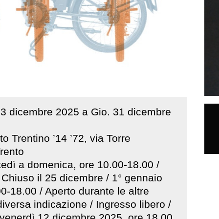
13
dicembre
2025
a
Gio
.
31
dicembre
o Trentino ’14 ’72, via Torre
rento
edì a domenica, ore 10.00-18.00 /
 Chiuso il 25 dicembre / 1° gennaio
0-18.00 / Aperto durante le altre
 diversa indicazione / Ingresso libero /
 venerdì 12 dicembre 2025, ore 18.00