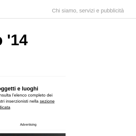
Chi siamo, servizi e pubblicità
 '14
ggetti e luoghi
sulta l’elenco completo dei
tri inserzionisti nella
sezione
icata
Advertising