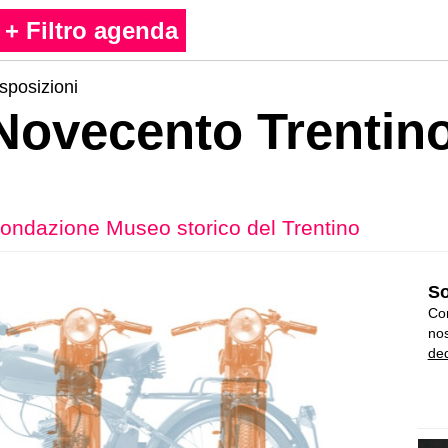
+ Filtro agenda
sposizioni
 Novecento Trentino
ondazione Museo storico del Trentino
So
Con
nos
ded