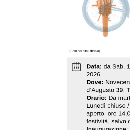
- (Foto dal sito ufficiale)
Data:
da
Sab
.
2026
Dove:
Novecent
d’Augusto 39, T
Orario:
Da mart
Lunedì chiuso /
aperto, ore 14.0
festività, salvo
Inaugurazione: