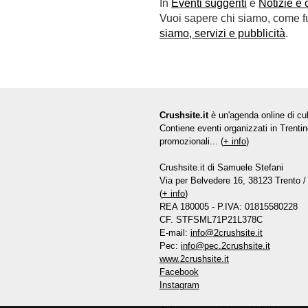
In
Eventi suggeriti
e
Notizie e 
Vuoi sapere chi siamo, come fun
siamo, servizi e pubblicità
.
Crushsite.it
è un'agenda online di cul
Contiene eventi organizzati in Trentin
promozionali... (
+ info
)
Crushsite.it di Samuele Stefani
Via per Belvedere 16, 38123 Trento / 
(
+ info
)
REA 180005 - P.IVA: 01815580228
CF. STFSML71P21L378C
E-mail:
info@2crushsite.it
Pec:
info@pec.2crushsite.it
www.2crushsite.it
Facebook
Instagram