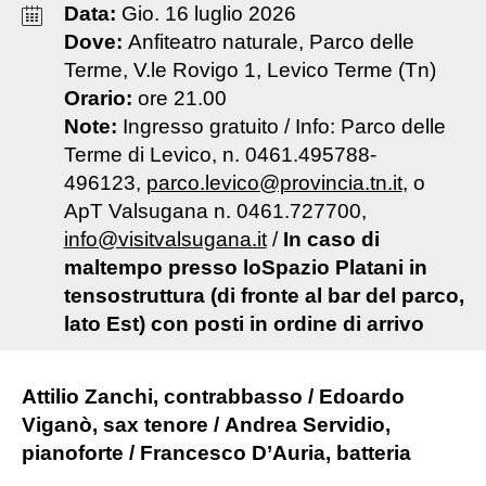
Data:
Gio
.
16
luglio
2026
Dove:
Anfiteatro naturale, Parco delle
Terme, V.le Rovigo 1, Levico Terme (Tn)
Orario:
ore 21.00
Note:
Ingresso gratuito / Info: Parco delle
Terme di Levico, n. 0461.495788-
496123,
parco.levico@provincia.tn.it
, o
ApT Valsugana n. 0461.727700,
info@visitvalsugana.it
/
In caso di
maltempo presso loSpazio Platani in
tensostruttura (di fronte al bar del parco,
lato Est) con posti in ordine di arrivo
Attilio Zanchi, contrabbasso / Edoardo
Viganò, sax tenore / Andrea Servidio,
pianoforte / Francesco D’Auria, batteria