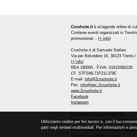
Crushsite.it
è un'agenda online di cul
Contiene eventi organizzati in Trentin
promozionali... (
+ info
)
Crushsite.it di Samuele Stefani
Via per Belvedere 16, 38123 Trento / 
(
+ info
)
REA 180005 - P.IVA: 01815580228
CF. STFSML71P21L378C
E-mail:
info@2crushsite.it
Pec:
info@pec.2crushsite.it
www.2crushsite.it
Facebook
Instagram
Chi siamo, servizi e pubblicità
Privacy e cookie policy
/
gestione co
Utilizziamo cookie per fini tecnici e, con il tuo consen
parti negli embed multimediali. Per informazioni e pers
Il sito contiene comunicati stampa e materiali 
Copyright dei rispettivi proprietari.