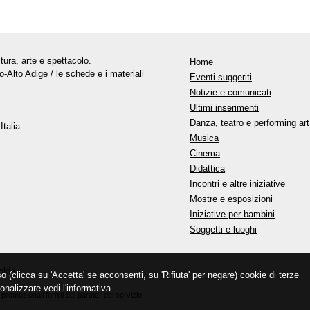
tura, arte e spettacolo.
Home
o-Alto Adige / le schede e i materiali
Eventi suggeriti
Notizie e comunicati
Ultimi inserimenti
Danza, teatro e performing art
Italia
Musica
Cinema
Didattica
Incontri e altre iniziative
Mostre e esposizioni
Iniziative per bambini
Soggetti e luoghi
okie
so (clicca su 'Accetta' se acconsenti, su 'Rifiuta' per negare) cookie di terze
onalizzare vedi l'informativa.
promozionali forniti dai partner del servizio.