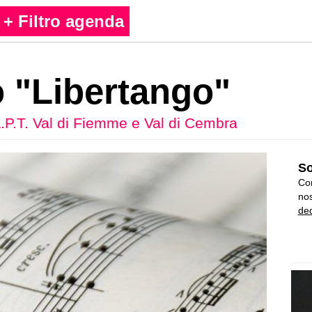
+ Filtro agenda
 "Libertango"
.P.T. Val di Fiemme e Val di Cembra
So
Con
nos
ded