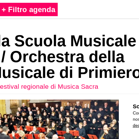
+ Filtro agenda
la Scuola Musicale
/ Orchestra della
usicale di Primier
estival regionale di Musica Sacra
So
Con
nos
ded