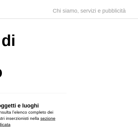
Chi siamo, servizi e pubblicità
 di
o
ggetti e luoghi
sulta l’elenco completo dei
tri inserzionisti nella
sezione
icata