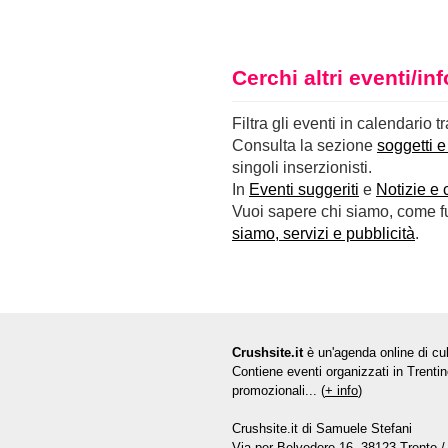
Cerchi altri eventi/i
Filtra gli eventi in calendario t
Consulta la sezione
soggetti e
singoli inserzionisti.
In
Eventi suggeriti
e
Notizie e 
Vuoi sapere chi siamo, come fun
siamo, servizi e pubblicità
.
Crushsite.it
è un'agenda online di cul
Contiene eventi organizzati in Trentin
promozionali... (
+ info
)
Crushsite.it di Samuele Stefani
Via per Belvedere 16, 38123 Trento / 