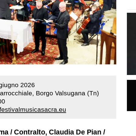
giugno
2026
arrocchiale, Borgo Valsugana (Tn)
00
estivalmusicasacra.eu
a / Contralto, Claudia De Pian /