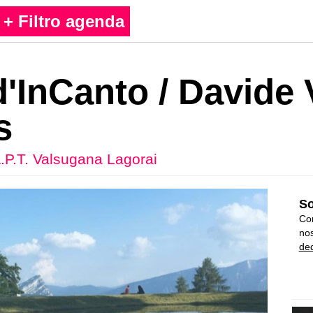
+ Filtro agenda
d'InCanto / Davide
s
.P.T. Valsugana Lagorai
So
Con
nos
ded