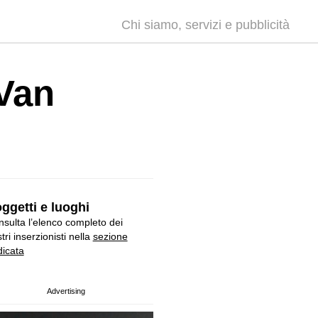
Chi siamo, servizi e pubblicità
 Van
ggetti e luoghi
sulta l’elenco completo dei
tri inserzionisti nella
sezione
icata
Advertising