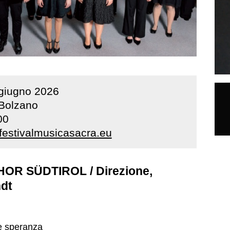
giugno
2026
Bolzano
00
estivalmusicasacra.eu
 SÜDTIROL / Direzione,
dt
à e speranza