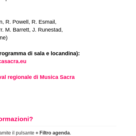
, R. Powell, R. Esmail,
rr. M. Barrett, J. Runestad,
one)
rogramma di sala e locandina):
casacra.eu
val regionale di Musica Sacra
nformazioni?
ramite il pulsante
+ Filtro agenda
.