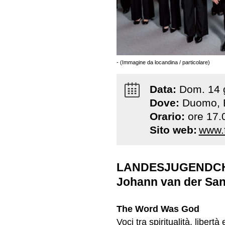
- (Immagine da locandina / particolare)
Data:
Dom
.
14
Dove:
Duomo, 
Orario:
ore 17.
Sito web:
www.f
LANDESJUGENDCHOR
Johann van der San
The Word Was God
Voci tra spiritualità, libert