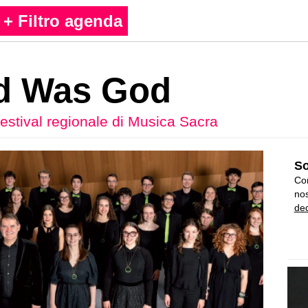
+ Filtro agenda
d Was God
estival regionale di Musica Sacra
So
Con
nos
ded