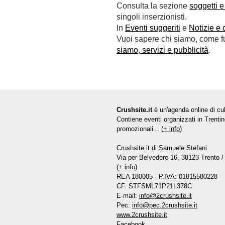
Consulta la sezione
soggetti e
singoli inserzionisti.
In
Eventi suggeriti
e
Notizie e 
Vuoi sapere chi siamo, come fun
siamo, servizi e pubblicità
.
Crushsite.it
è un'agenda online di cul
Contiene eventi organizzati in Trentin
promozionali... (
+ info
)
Crushsite.it di Samuele Stefani
Via per Belvedere 16, 38123 Trento / 
(
+ info
)
REA 180005 - P.IVA: 01815580228
CF. STFSML71P21L378C
E-mail:
info@2crushsite.it
Pec:
info@pec.2crushsite.it
www.2crushsite.it
Facebook