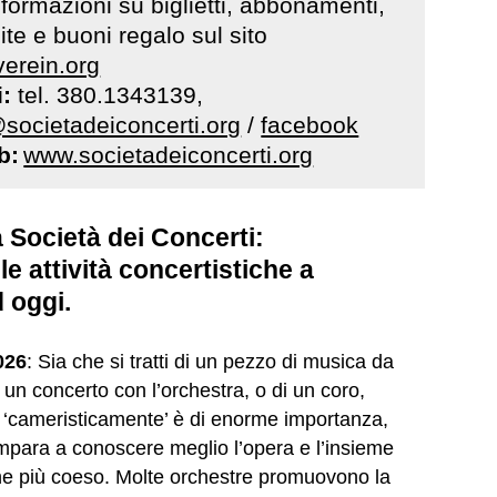
nformazioni su biglietti, abbonamenti,
te e buoni regalo sul sito
verein.org
i:
tel. 380.1343139,
@societadeiconcerti.org
/
facebook
b:
www.societadeiconcerti.org
a Società dei Concerti:
le attività concertistiche a
 oggi.
026
: Sia che si tratti di un pezzo di musica da
 un concerto con l’orchestra, o di un coro,
e ‘cameristicamente’ è di enorme importanza,
mpara a conoscere meglio l’opera e l’insieme
ne più coeso. Molte orchestre promuovono la