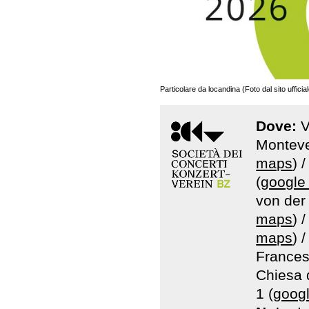
Particolare da locandina (Foto dal sito ufficial
Dove:
V
Monteve
maps
) 
(
google
von der 
maps
) 
maps
) 
Frances
Chiesa 
1 (
goog