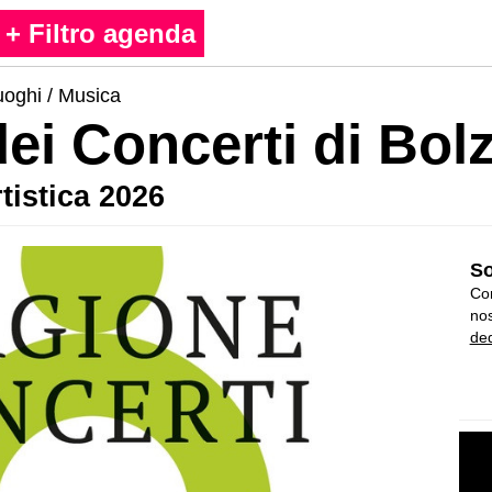
+ Filtro agenda
uoghi
/
Musica
dei Concerti di Bol
tistica 2026
So
Con
nos
ded