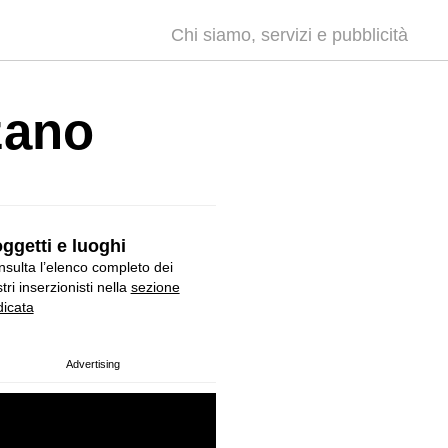
Chi siamo, servizi e pubblicità
zano
ggetti e luoghi
sulta l’elenco completo dei
tri inserzionisti nella
sezione
icata
Advertising