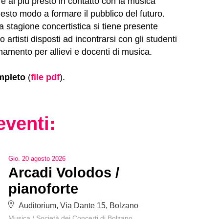
 al più presto in contatto con la musica
esto modo a formare il pubblico del futuro.
 stagione concertistica si tiene presente
 artisti disposti ad incontrarsi con gli studenti
onamento per allievi e docenti di musica.
ompleto
(
file pdf
).
eventi:
Gio
.
20
agosto
2026
Arcadi Volodos /
pianoforte
Auditorium, Via Dante 15, Bolzano
Musica
/
Società dei Concerti di Bolzano