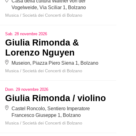
Casa della cultura Walther von der
Vogelweide, Via Sciliar 1, Bolzano
Musica
/
Società dei Concerti di Bolzano
Sab
.
28
novembre
2026
Giulia Rimonda &
Lorenzo Nguyen
Museion, Piazza Piero Siena 1, Bolzano
Musica
/
Società dei Concerti di Bolzano
Dom
.
29
novembre
2026
Giulia Rimonda / violino
Castel Roncolo, Sentiero Imperatore
Francesco Giuseppe 1, Bolzano
Musica
/
Società dei Concerti di Bolzano