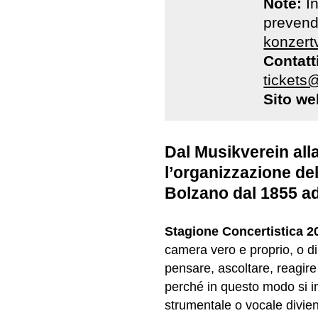
Note:
I
prevendi
konzert
Contatt
tickets
Sito we
Dal Musikverein all
l’organizzazione del
Bolzano dal 1855 ad
Stagione Concertistica 2
camera vero e proprio, o di
pensare, ascoltare, reagir
perché in questo modo si i
strumentale o vocale divie