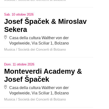
Sab
.
10
ottobre
2026
Josef Špaček & Miroslav
Sekera
Casa della cultura Walther von der
Vogelweide, Via Sciliar 1, Bolzano
Musica
/
Società dei Concerti di Bolzano
Dom
.
11
ottobre
2026
Monteverdi Academy &
Josef Špaček
Casa della cultura Walther von der
Vogelweide, Via Sciliar 1, Bolzano
Musica
/
Società dei Concerti di Bolzano