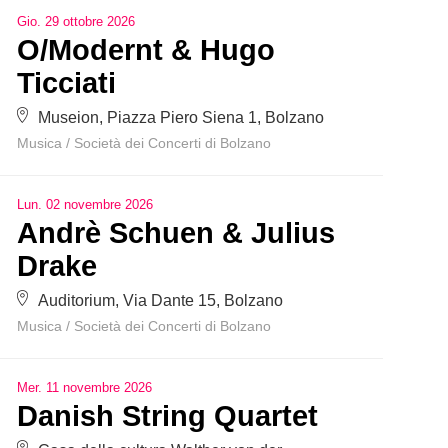
Gio
.
29
ottobre
2026
O/Modernt & Hugo
Ticciati
Museion, Piazza Piero Siena 1, Bolzano
Musica
/
Società dei Concerti di Bolzano
Lun
.
02
novembre
2026
Andrè Schuen & Julius
Drake
Auditorium, Via Dante 15, Bolzano
Musica
/
Società dei Concerti di Bolzano
Mer
.
11
novembre
2026
Danish String Quartet