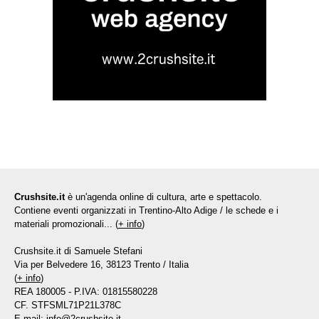
Crushsite.it
è un'agenda online di cultura, arte e spettacolo.
Contiene eventi organizzati in Trentino-Alto Adige / le schede e i
materiali promozionali... (
+ info
)
Crushsite.it di Samuele Stefani
Via per Belvedere 16, 38123 Trento / Italia
(
+ info
)
REA 180005 - P.IVA: 01815580228
CF. STFSML71P21L378C
E-mail:
info@2crushsite.it