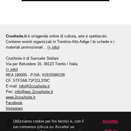
Crushsite.it
è un'agenda online di cultura, arte e spettacolo.
Contiene eventi organizzati in Trentino-Alto Adige / le schede e i
materiali promozionali... (
+ info
)
Crushsite.it di Samuele Stefani
Via per Belvedere 16, 38123 Trento / Italia
(
+ info
)
REA 180005 - P.IVA: 01815580228
CF. STFSML71P21L378C
E-mail:
info@2crushsite.it
Pec:
info@pec.2crushsite.it
www.2crushsite.it
Facebook
Instagram
Chi siamo, servizi e pubblicità
Accetta
Utilizziamo cookie per fini tecnici e, con il
Privacy e cookie policy
/
gestione cookie
tuo consenso (clicca su 'Accetta' se