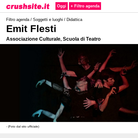
Oggi
+ Filtro agenda
Filtro agenda /
Soggetti e luoghi
/
Didattica
Emit Flesti
Associazione Culturale, Scuola di Teatro
- (Foto dal sito ufficiale)