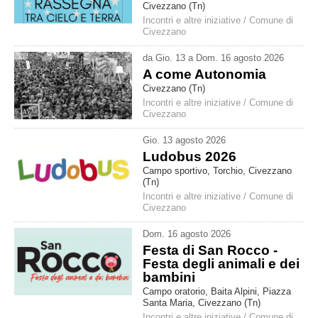
Civezzano (Tn)
Incontri e altre iniziative
/
Comune di
Civezzano
da
Gio
.
13
a
Dom
.
16
agosto
2026
A come Autonomia
Civezzano (Tn)
Incontri e altre iniziative
/
Comune di
Civezzano
Gio
.
13
agosto
2026
Ludobus 2026
Campo sportivo, Torchio, Civezzano
(Tn)
Incontri e altre iniziative
/
Comune di
Civezzano
Dom
.
16
agosto
2026
Festa di San Rocco -
Festa degli animali e dei
bambini
Campo oratorio, Baita Alpini, Piazza
Santa Maria, Civezzano (Tn)
Incontri e altre iniziative
/
Comune di