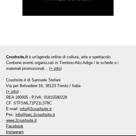
Crushsite.it
è un'agenda online di cultura, arte e spettacolo.
Contiene eventi organizzati in Trentino-Alto Adige / le schede e i
materiali promozionali... (
+ info
)
Crushsite.it di Samuele Stefani
Via per Belvedere 16, 38123 Trento / Italia
(
+ info
)
REA 180005 - P.IVA: 01815580228
CF. STFSML71P21L378C
E-mail:
info@2crushsite.it
Pec:
info@pec.2crushsite.it
www.2crushsite.it
Facebook
Instagram