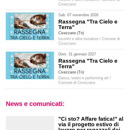
Civezzano
Sab
.
07
novembre
2026
Rassegna "Tra Cielo e
Terra"
Civezzano (Tn)
Incontri e altre iniziative
/
Comune di
Civezzano
Dom
.
31
gennaio
2027
Rassegna "Tra Cielo e
Terra"
Civezzano (Tn)
Danza, teatro e performing art
/
Comune di Civezzano
News e comunicati:
"Ci sto? Affare fatica!" al
via il progetto estivo di
lavoro per ragazze/i dai