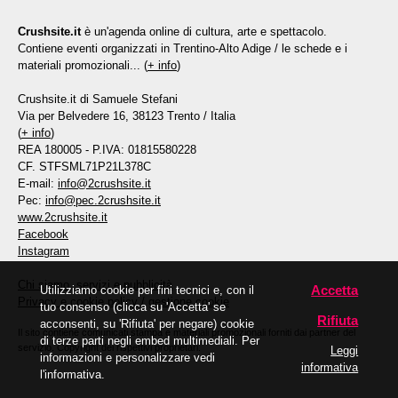
Crushsite.it
è un'agenda online di cultura, arte e spettacolo.
Contiene eventi organizzati in Trentino-Alto Adige / le schede e i
materiali promozionali... (
+ info
)
Crushsite.it di Samuele Stefani
Via per Belvedere 16, 38123 Trento / Italia
(
+ info
)
REA 180005 - P.IVA: 01815580228
CF. STFSML71P21L378C
E-mail:
info@2crushsite.it
Pec:
info@pec.2crushsite.it
www.2crushsite.it
Facebook
Instagram
Chi siamo, servizi e pubblicità
Accetta
Utilizziamo cookie per fini tecnici e, con il
Privacy e cookie policy
/
gestione cookie
tuo consenso (clicca su 'Accetta' se
Rifiuta
acconsenti, su 'Rifiuta' per negare) cookie
Il sito contiene comunicati stampa e materiali promozionali forniti dai partner del
di terze parti negli embed multimediali. Per
servizio. Copyright dei rispettivi proprietari.
Leggi
informazioni e personalizzare vedi
informativa
l'informativa.