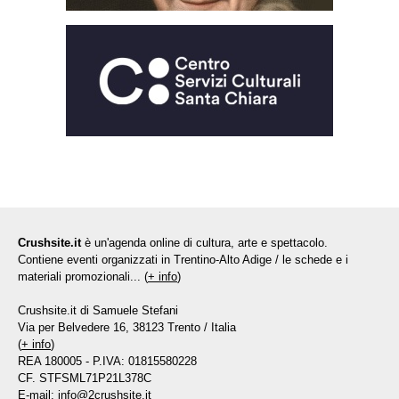
Crushsite.it
è un'agenda online di cultura, arte e spettacolo.
Contiene eventi organizzati in Trentino-Alto Adige / le schede e i
materiali promozionali... (
+ info
)
Crushsite.it di Samuele Stefani
Via per Belvedere 16, 38123 Trento / Italia
(
+ info
)
REA 180005 - P.IVA: 01815580228
CF. STFSML71P21L378C
E-mail:
info@2crushsite.it