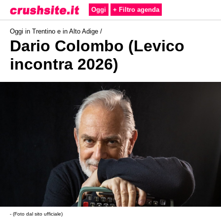
Oggi
+ Filtro agenda
Oggi in Trentino e in Alto Adige /
Dario Colombo (Levico
incontra 2026)
- (Foto dal sito ufficiale)